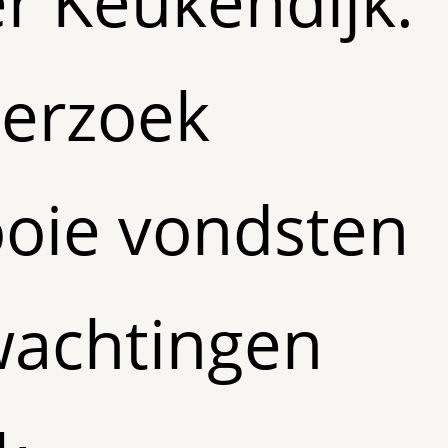
r Keukendijk.
derzoek
oie vondsten
wachtingen