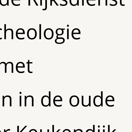
cheologie
met
n in de oude