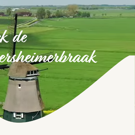
k de
sheimerbraak