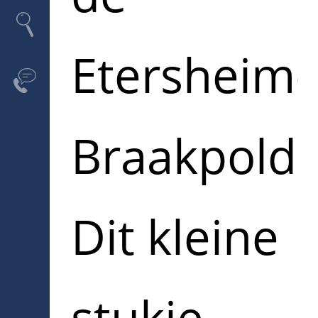
Etersheime
Braakpolde
Dit kleine
stukje