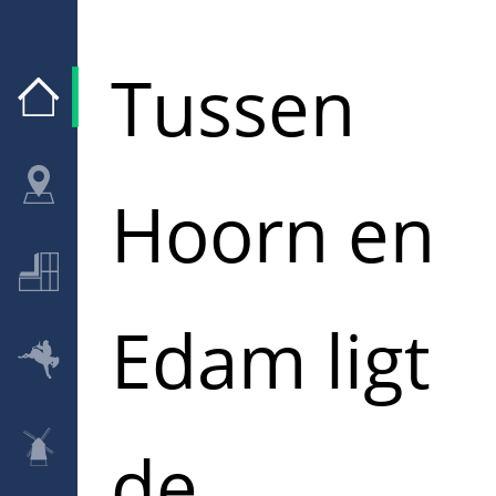
Tussen
Hoorn en
Edam ligt
de