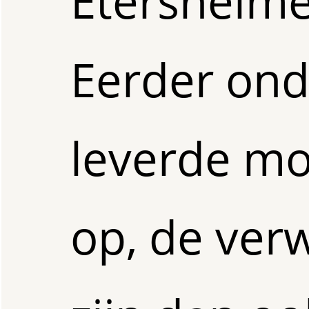
Etersheime
Eerder on
leverde mo
op, de ver